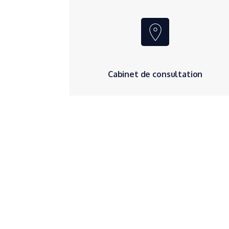
Cabinet de consultation
Clinique Saint Charles
11 boulevard René Levesque
85016 La Roche-sur-Yon
Vendée