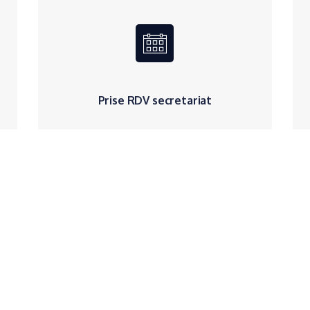
Prise RDV secretariat
02 51 44 44 85
Lundi au vendredi
9h-12h / 14h-18h