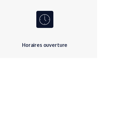
Horaires ouverture
Accueil Clinique
Lundi au vendredi
8h-12h30 / 13h30-18h30
Fermé : sam / dim